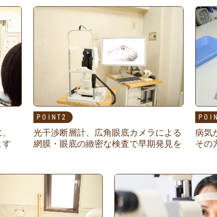
POINT
POI
に、
光干渉断層計、広角眼底カメラによる
病気
ます
網膜・眼底の緻密な検査で早期発見を
その