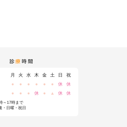
診
療
時間
月
火
水
木
金
土
日
祝
●
●
●
●
●
●
休
休
●
●
●
休
●
▲
休
休
時～17時まで
後・日曜・祝日