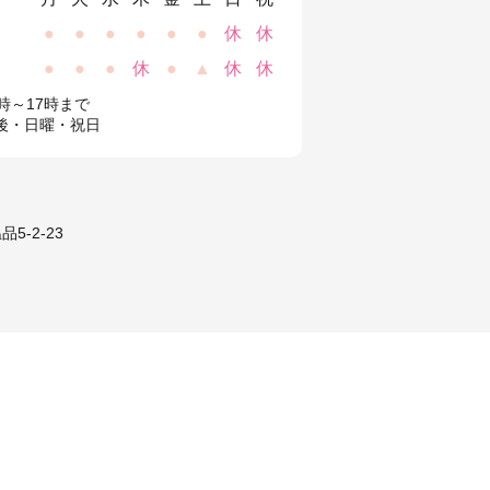
●
●
●
●
●
●
休
休
●
●
●
休
●
▲
休
休
時～17時まで
後・日曜・祝日
5-2-23