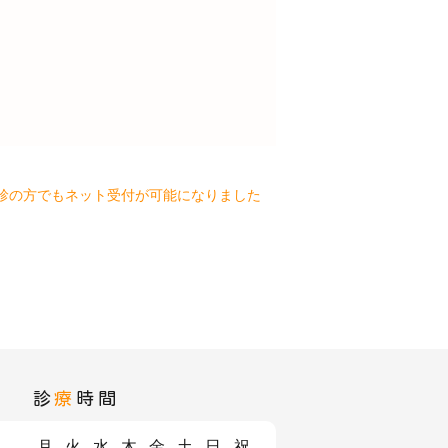
診の方でもネット受付が可能になりました
診
療
時間
月
火
水
木
金
土
日
祝