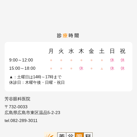
診
療
時間
月
火
水
木
金
土
日
祝
9:00～12:00
●
●
●
●
●
●
休
休
15:00～18:00
●
●
●
休
●
▲
休
休
▲：土曜日は14時～17時まで
休診日：木曜午後・日曜・祝日
芳谷眼科医院
〒732-0033
広島県広島市東区温品5-2-23
tel.082-289-3011