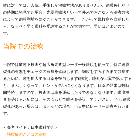
離に対しては、入院、手術しか治療方法がありませんが、網膜裂孔だけ
の時期に発見でた場合、光凝固療法といって外来でおこなえる治療方法
によって網膜剥離を防ぐことができます。したがって飛蚊症を自覚した
ら、なるベく早く眼科を受診することが大切です。早いほどよいので
す。
当院での治療
当院では散瞳下検査や超広角走査型レーザー検眼鏡を使って、特に網膜
裂孔の有無をチェックの有無を確認します。網膜をすみずみまで観察す
るために、瞳を拡大する目薬を投与します(散瞳)。瞳孔が目薬で拡大する
と、まぶしくなって、ピントが合いにくくなります。目薬の効果は数時
間持続しますので、検査後は車を運転したりできなくなります。眼底検
査を受けるためには、そのつもりで眼科を受診してください。 もし網膜
裂孔があった場合は、ほとんどの場合、当日中にレーザー治療を行いま
す。
＜参考サイト：日本眼科学会＞
・
飛蚊症のことばの意味